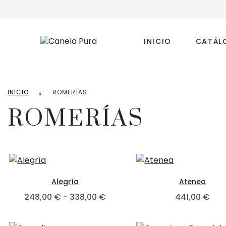
INICIO
CATÁL
INICIO
ROMERÍAS
ROMERÍAS
Este producto tiene múltiples var
E
Alegría
Atenea
Rango de precios: desde 248
248,00
€
-
338,00
€
441,00
€