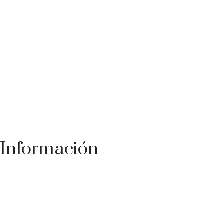
Información
Teléfono: +34 954 258 069
E-mail: flamenco@canelapura.com