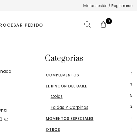
Iniciar sesión / Registrarse
0
ROCESAR PEDIDO
Categorias
1
COMPLEMENTOS
7
EL RINCÓN DEL BAILE
5
Colas
oducto
pueden elegir en la página de producto
les variantes. Las opciones se pueden elegir en la págin
Este producto tiene múltiples variantes. Las opcio
2
Faldas Y Corpiños
ena
1
00
€
MOMENTOS ESPECIALES
1
OTROS