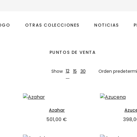
OGO
OTRAS COLECCIONES
NOTICIAS
P
PUNTOS DE VENTA
12
Show
15
30
iantes. Las opciones se pueden elegir en la página de pr
ste producto tiene múltiples variantes. Las opciones se 
Este producto tiene múltip
Azahar
Azuc
,00 € hasta 338,00 €
501,00
€
398,