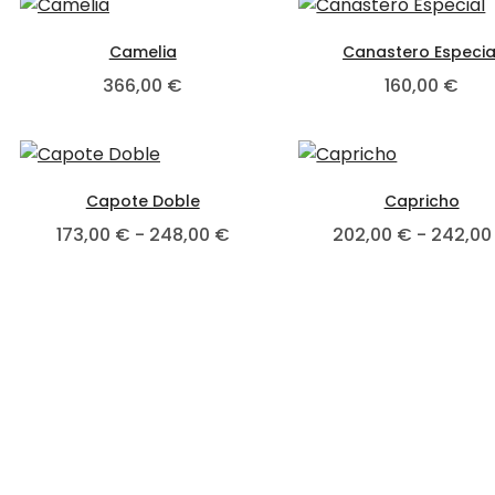
Este producto tiene múltiples var
E
Camelia
Canastero Especia
366,00
€
160,00
€
Este producto tiene múltiples var
E
Capote Doble
Capricho
Rango de precios: desde 173,
173,00
€
-
248,00
€
202,00
€
-
242,0