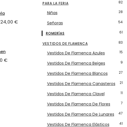
82
oducto
pueden elegir en la página de producto
les variantes. Las opciones se pueden elegir en la págin
Este producto tiene múltiples variantes. Las opcio
PARA LA FERIA
28
Niñas
la
e 196,00 € hasta 312,00 €
Rango de precios: desde 97,00 € hasta 124,00 
124,00
€
54
Señoras
61
ROMERÍAS
oducto
pueden elegir en la página de producto
les variantes. Las opciones se pueden elegir en la págin
Este producto tiene múltiples variantes. Las opcio
83
VESTIDOS DE FLAMENCA
men
15
Vestidos De Flamenca Azules
de 255,00 € hasta 326,00 €
00
€
9
Vestidos De Flamenca Beiges
27
Vestidos De Flamenca Blancos
21
Vestidos De Flamenca Canasteros
11
Vestidos De Flamenca Clavel
7
Vestidos De Flamenca De Flores
47
Vestidos De Flamenca De Lunares
41
Vestidos De Flamenca Elásticos