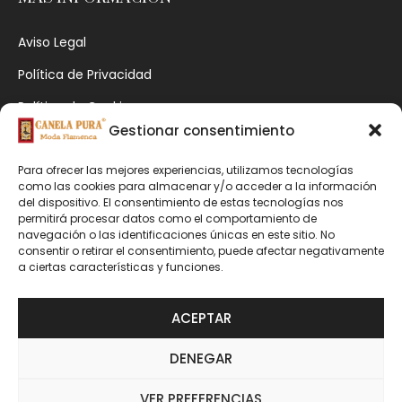
Aviso Legal
Política de Privacidad
Política de Cookies
Gestionar consentimiento
Accesibilidad
Contacto
Para ofrecer las mejores experiencias, utilizamos tecnologías
como las cookies para almacenar y/o acceder a la información
del dispositivo. El consentimiento de estas tecnologías nos
permitirá procesar datos como el comportamiento de
SOBRE NOSOTRAS
navegación o las identificaciones únicas en este sitio. No
consentir o retirar el consentimiento, puede afectar negativamente
a ciertas características y funciones.
Somos un equipo de mujeres apasionadas por la
moda flamenca que busca hacerte brillar en cada
ACEPTAR
feria o romería.
DENEGAR
VER PREFERENCIAS