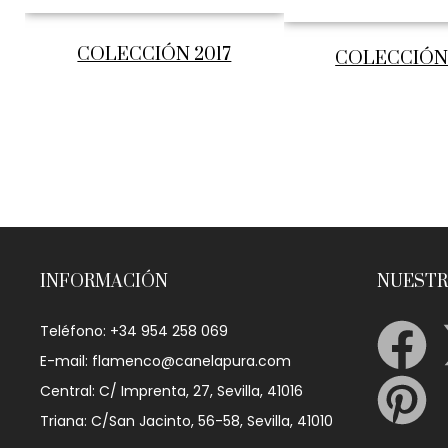
COLECCIÓN 2017
COLECCIÓN 
INFORMACIÓN
NUESTR
Teléfono: +34 954 258 069
E-mail: flamenco@canelapura.com
Central: C/ Imprenta, 27, Sevilla, 41016
Triana: C/San Jacinto, 56-58, Sevilla, 41010