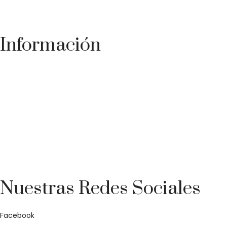
Información
Teléfono: +34 954 258 069
E-mail: flamenco@canelapura.com
Central: C/ Imprenta, 27, Sevilla, 41016
Triana: C/San Jacinto, 56-58, Sevilla, 41010
Nuestras Redes Sociales
Facebook