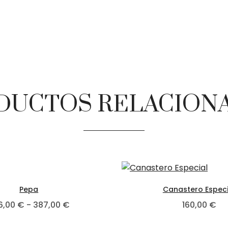
DUCTOS RELACION
ltiples variantes. Las opciones se pueden elegir en la pá
Este producto tiene múltiples variant
Pepa
Canastero Especi
 213,00 € hasta 264,00 €
Rango de precios: desde 266,00 € has
6,00
€
-
387,00
€
160,00
€