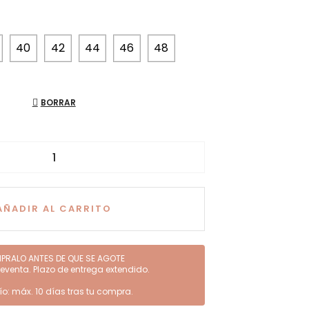
40
42
44
46
48
BORRAR
AÑADIR AL CARRITO