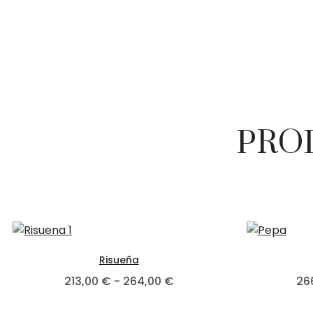
PRO
Este producto tiene mú
Risueña
Rango de precios: desde
213,00
€
-
264,00
€
26