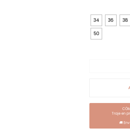
34
36
38
50
Lirio cantidad