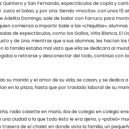
ez Quintero y San Fernando, espectáculos de copla y cant
 Justo el Salao, y por Lina. Siendo «mocita», con unos 15 
 Adelita Domingo, sale de bailar con Farruco para monta
en comienza a impartir baile a las «chiquillas», alumnas 
salas de espectáculos, como los Gallos, Viña Blanca, El Oa
Justo y de Lina, mientras que a sus alumnas, les hacían los
la familia estaba mal visto que ella se dedicara al mundo
negaba a retirarse y desconectar del todo, continúa con l
 su marido y el amor de su vida, se casan, y se dedica a 
ían en la plaza, hasta que por traslado laboral de su mari
eña, radio casette en mano, iba de colegio en colegio en
n una ciudad a la que todo ésto le era ajeno, y «pateó» m
 trasera de el chalet en donde vivía la familia, un peque