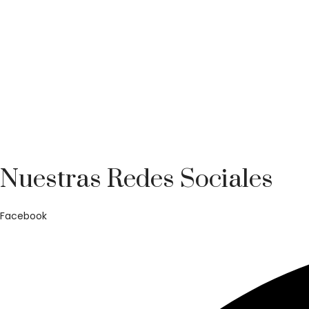
Teléfono: +34 954 258 069
E-mail: flamenco@canelapura.com
Central: C/ Imprenta, 27, Sevilla, 41016
Triana: C/San Jacinto, 56-58, Sevilla, 41010
Nuestras Redes Sociales
Facebook