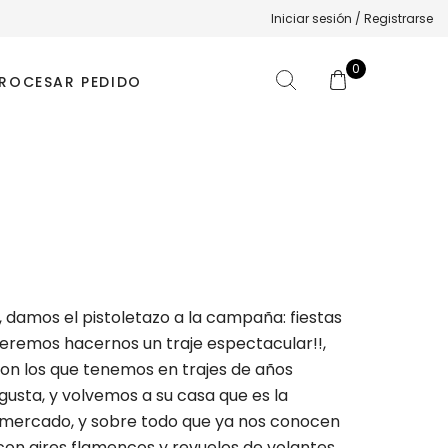
Iniciar sesión / Registrarse
0
ROCESAR PEDIDO
 damos el pistoletazo a la campaña: fiestas
eremos hacernos un traje espectacular!!,
con los que tenemos en trajes de años
usta, y volvemos a su casa que es la
el mercado, y sobre todo que ya nos conocen
con aires flamencos y revuelos de volantes,