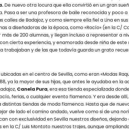
a.
De nuevo otra locura que ella convirtió en un gran sueñ
a. Pasa a ser una profesora de baile reconocida y poco
 calles de Badajoz, y como siempre ella fiel a Lina en sus
nas a diseñadoras de la época, como «Rocío» (en la C/ Ca
 más de 200 alumnas, y llegan incluso a representar a niv
con cierta experiencia, y enamorada desde niña de este 
a trabajaban y de las que todavía guarda un grato recuerd
 ubicadas en el centro de Sevilla, como eran «Modas Raque
8, ya la mayor de sus hijas, que antes le ayudaba en la a
Badajoz,
Canela Pura
, era esa tienda especializada dond
ocío, ferias, o cualquier evento flamenco. Y era desde allí
 distintas tiendas de moda flamenca. Hasta que de nuevo,
n dejar de lado el camino andado, vuelve como si de una nori
ican con exclusividad en Sevilla nuestros diseños, dejando
s en la C/ Luis Montoto nuestros trajes, aunque amplian