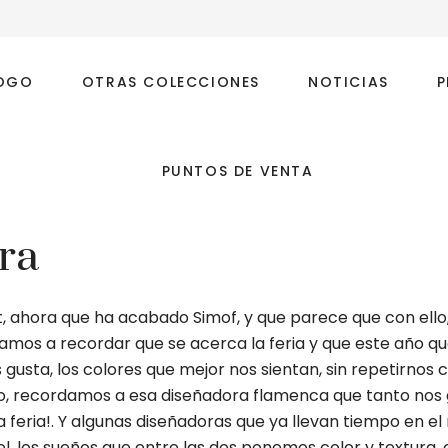
OGO
OTRAS COLECCIONES
NOTICIAS
P
PUNTOS DE VENTA
ra
, ahora que ha acabado Simof, y que parece que con ello,
mos a recordar que se acerca la feria y que este año qu
usta, los colores que mejor nos sientan, sin repetirnos 
o, recordamos a esa diseñadora flamenca que tanto nos g
la feria!. Y algunas diseñadoras que ya llevan tiempo en 
l, los sueños que entre las dos ponemos color y textura, 