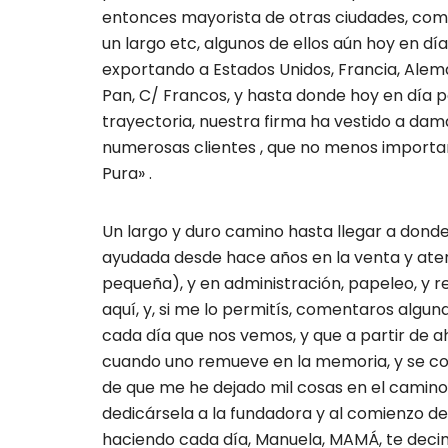
entonces mayorista de otras ciudades, como M
un largo etc, algunos de ellos aún hoy en dí
exportando a Estados Unidos, Francia, Alema
Pan, C/ Francos, y hasta donde hoy en día p
trayectoria, nuestra firma ha vestido a damas
numerosas clientes , que no menos importan
Pura» .
Un largo y duro camino hasta llegar a dond
ayudada desde hace años en la venta y atenci
pequeña), y en administración, papeleo, y r
aquí, y, si me lo permitís, comentaros alg
cada día que nos vemos, y que a partir de 
cuando uno remueve en la memoria, y se comie
de que me he dejado mil cosas en el camino
dedicársela a la fundadora y al comienzo de
haciendo cada día, Manuela, MAMÁ, te decimo