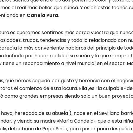
mos el real más bellas que nunca. Y es en estas fechas 
onfiando en
Canela Pura.
pura.es queremos sentirnos más cerca vuestra que nunc
idades, trucos, tendencias y todo lo relacionado con nu
arecía lo más conveniente hablaros del principio de to
a luchado por hacer realidad su sueño y la que siempre 
oy tiene un reconocimiento a nivel mundial en el sector.
as, que hemos seguido por gusto y herencia con el negoc
aros el comienzo de esta locura. Ella ,es «la culpable» d
zó como grandes empresas siendo solo un buen proyecto 
aya, heredado de su abuela ), nace en el Sevillano barri
dar, y viendo su madre «María Candela», que a esta niña l
al», del sobrino de Pepe Pinto, para pasar poco después 