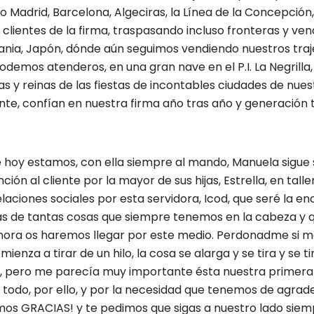
adrid, Barcelona, Algeciras, la Línea de la Concepción, A
a clientes de la firma, traspasando incluso fronteras y ve
nia, Japón, dónde aún seguimos vendiendo nuestros trajes.
odemos atenderos, en una gran nave en el P.I. La Negrilla
 y reinas de las fiestas de incontables ciudades de nuestr
te, confían en nuestra firma año tras año y generación t
e hoy estamos, con ella siempre al mando, Manuela sigue
ón al cliente por la mayor de sus hijas, Estrella, en talle
elaciones sociales por esta servidora, Icod, que seré la 
unas de tantas cosas que siempre tenemos en la cabeza 
ahora os haremos llegar por este medio. Perdonadme si 
nza a tirar de un hilo, la cosa se alarga y se tira y se 
, pero me parecía muy importante ésta nuestra primera e
 todo, por ello, y por la necesidad que tenemos de agrad
s GRACIAS! y te pedimos que sigas a nuestro lado siempre.